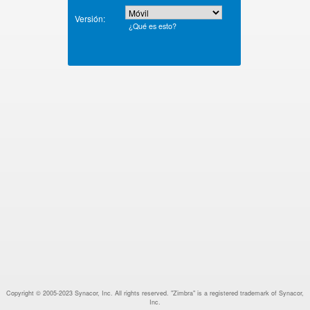
Versión:
¿Qué es esto?
Copyright © 2005-2023 Synacor, Inc. All rights reserved. "Zimbra" is a registered trademark of Synacor,
Inc.